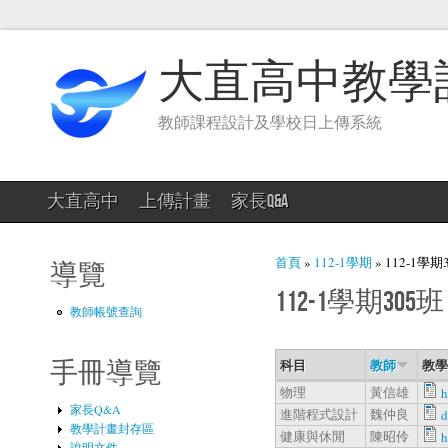
大直高中教學
教師課程設計及學校日上傳系統
大直高中
上傳計畫
家長Q&A
您在這裡
首頁
»
112-1學期
» 112-1學期
導覽
112-1學期305班
教師帳號查詢
科目
教師
教學
手冊導覽
物理
黃信雄
h
家長Q&A
進階程式設計
魏仲良
教學計畫封存區
健康與休閒
陳昭伶
h
說明文件