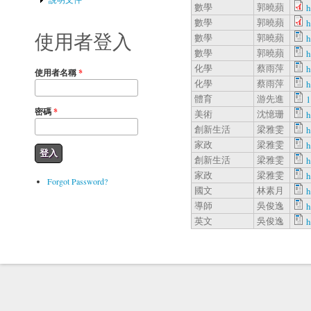
數學
郭曉蘋
h
數學
郭曉蘋
h
使用者登入
數學
郭曉蘋
h
數學
郭曉蘋
h
化學
蔡雨萍
h
使用者名稱
*
化學
蔡雨萍
h
體育
游先進
密碼
*
美術
沈憶珊
h
創新生活
梁雅雯
h
家政
梁雅雯
h
創新生活
梁雅雯
h
家政
梁雅雯
h
Forgot Password?
國文
林素月
h
導師
吳俊逸
英文
吳俊逸
h