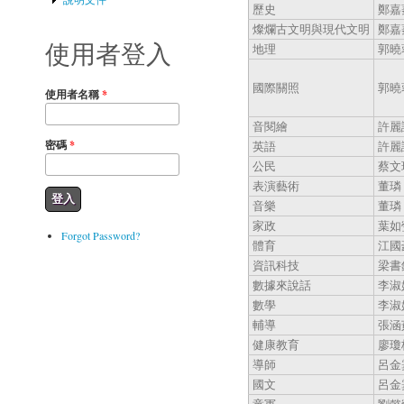
歷史
鄭嘉
燦爛古文明與現代文明
鄭嘉
使用者登入
地理
郭曉
國際關照
郭曉
使用者名稱
*
音閱繪
許麗
密碼
*
英語
許麗
公民
蔡文
表演藝術
董璘
音樂
董璘
家政
葉如
Forgot Password?
體育
江國
資訊科技
梁書
數據來說話
李淑
數學
李淑
輔導
張涵
健康教育
廖瓊
導師
呂金
國文
呂金