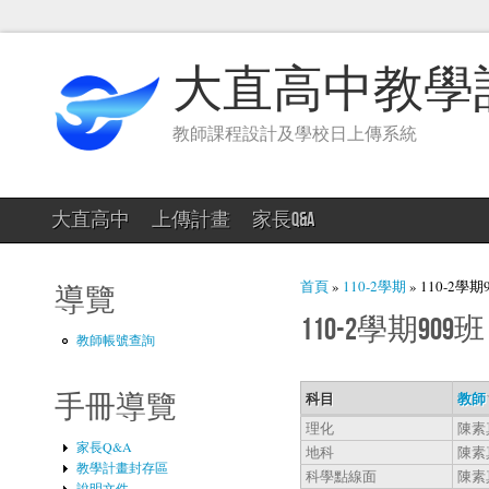
大直高中教學
教師課程設計及學校日上傳系統
大直高中
上傳計畫
家長Q&A
您在這裡
首頁
»
110-2學期
» 110-2學期
導覽
110-2學期909班
教師帳號查詢
科目
教師
手冊導覽
理化
陳素
家長Q&A
地科
陳素
教學計畫封存區
科學點線面
陳素
說明文件