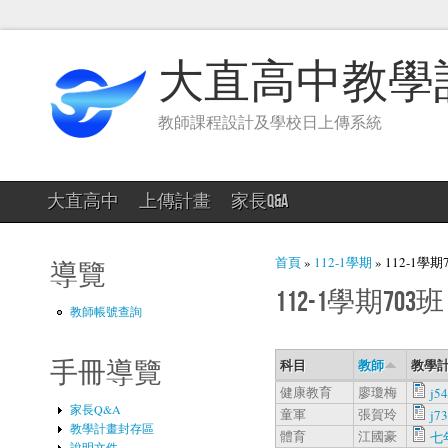
大直高中教學
教師課程設計及學校日上傳系統
大直高中
上傳計畫
家長Q&A
您在這裡
首頁
»
112-1學期
» 112-1學期
導覽
112-1學期703班
教師帳號查詢
科目
教師
教學計
手冊導覽
健康教育
廖瓊梅
j5
家長Q&A
童軍
張賀玲
j7
教學計畫封存區
體育
江國豪
七
說明文件