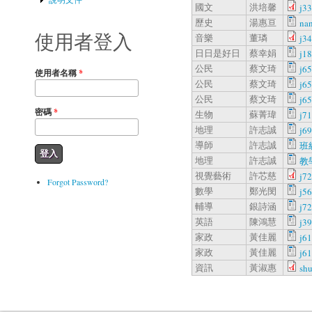
國文
洪培馨
j3
歷史
湯惠亘
na
使用者登入
音樂
董璘
j3
日日是好日
蔡幸娟
j1
公民
蔡文琦
j6
使用者名稱
*
公民
蔡文琦
j6
公民
蔡文琦
j6
密碼
*
生物
蘇菁瑋
j7
地理
許志誠
j6
導師
許志誠
班
地理
許志誠
教
視覺藝術
許芯慈
j7
Forgot Password?
數學
鄭光閔
j5
輔導
銀詩涵
j7
英語
陳鴻慧
j3
家政
黃佳麗
j6
家政
黃佳麗
j6
資訊
黃淑惠
sh