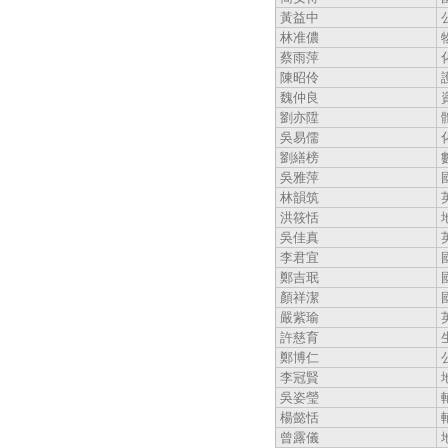
黃益中
林准儂
蔡雨萍
陳昭伶
魏仲良
劉亦陞
吳易儒
劉繕榜
吳雅萍
林韻筑
洪筱恬
吳佳真
李君宜
鄭吉珉
顏祥潔
嚴紫瑜
許慈育
鄭博仁
李冠賢
吳姿瑩
楊懿恬
曾露儀