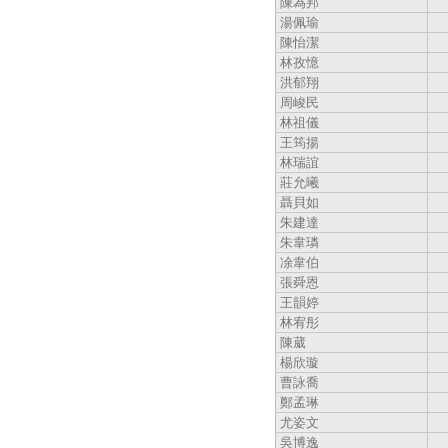
陳為邦
湯佩瑜
陳怡潔
林孜憶
洪郁翔
周峻民
林祖儀
王筠揚
林瑞誼
莊允曦
聶貝如
朱建達
朱韋璘
凃韋伯
張舜恩
王韻婷
林宥彤
陳葳
楊欣璇
曹詠喬
鄭孟琳
尤姿文
吳博逸