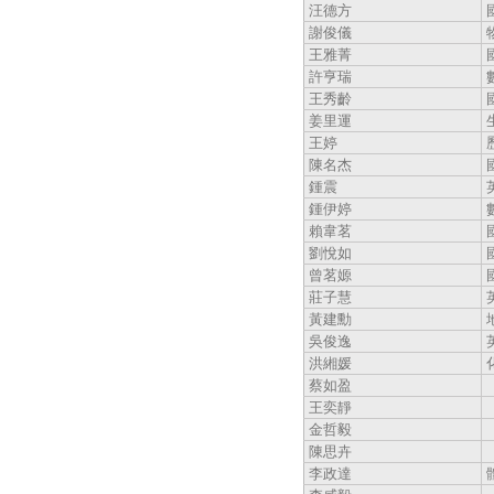
汪德方
謝俊儀
王雅菁
許亨瑞
王秀齡
姜里運
王婷
陳名杰
鍾震
鍾伊婷
賴韋茗
劉悅如
曾茗嫄
莊子慧
黃建勳
吳俊逸
洪緗媛
蔡如盈
王奕靜
金哲毅
陳思卉
李政達