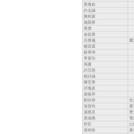
黃瓊俞
許志誠
陳柏霖
施菀菁
黃傑
金從善
伍善儀
國
楊宜霖
蘇菁瑋
李莙珩
張棗
許芯慈
銀詩涵
陳芝菁
邱逸姿
謝俊祥
劉亦恭
生
張賀玲
童
湯惠亘
歷
黃淑惠
電
舒莊
公
張幼玫
表