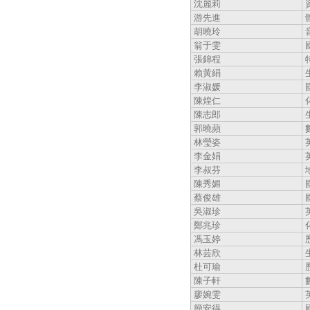
沈麗莉
游先進
胡曉玲
翁于雯
張錦程
賴黃絹
李淑媛
陳煌仁
陳志郎
郭曉蘋
林瑩姿
李金娟
李叔芬
陳秀媚
蔡俊雄
吳淑珍
鄭兆珍
馮玉婷
林芸欣
杜可瑜
陳子軒
廖婉雯
簡安得