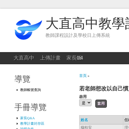
大直高中教學
教師課程設計及學校日上傳系統
大直高中
上傳計畫
家長Q&A
您在這裡
首頁
»
導覽
若老師想改以自己慣
教師帳號查詢
啟用
手冊導覽
家長Q&A
姓名
任
教學計畫封存區
穆柏安
理
說明文件