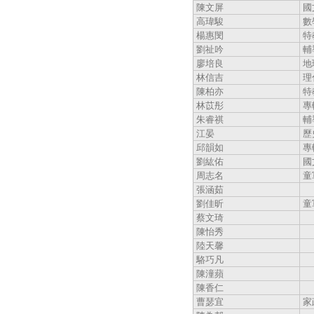
陳文屏
國
高瑋駿
數
楊惠閔
特
劉祉吟
輔
廖培良
地
林信吉
理
陳柏亦
特
林苡彤
專
朱睿祺
輔
江晏
歷
邱韻如
專
劉紘佑
國
周志名
童
張涵茹
劉佳昕
童
蔡文琦
陳怡秀
陸天馨
駱巧凡
陳潼蘋
陳香仁
曹瑟宜
家