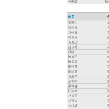
吳佩璇
數
姓名
董涵冬
魏仲良
魏仲良
林素月
黃基誠
趙琪芬
羅紳
陳東閔
陳秉貴
陳仲恭
戴碧蕙
黃淑靖
余翠如
梁雅雯
莊姿音
杜德書
林宜如
林玎璇