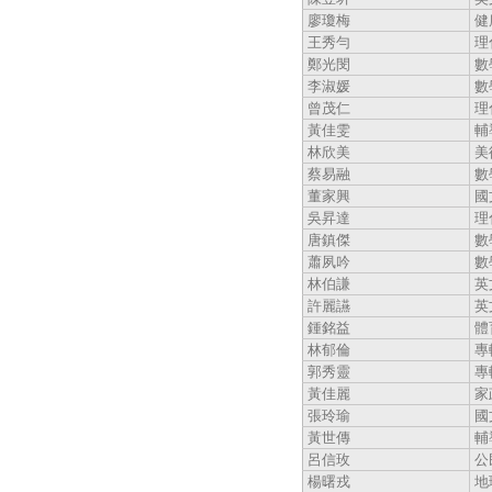
廖瓊梅
健
王秀勻
理
鄭光閔
數
李淑媛
數
曾茂仁
理
黃佳雯
輔
林欣美
美
蔡易融
數
董家興
國
吳昇達
理
唐鎮傑
數
蕭夙吟
數
林伯謙
英
許麗讌
英
鍾銘益
體
林郁倫
專
郭秀靈
專
黃佳麗
家
張玲瑜
國
黃世傳
輔
呂信玫
公
楊曙戎
地