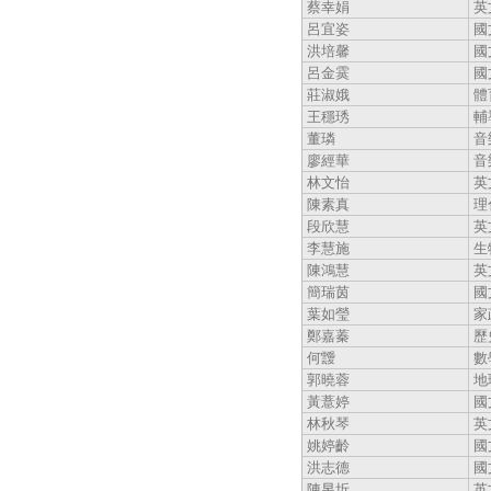
蔡幸娟
英
呂宜姿
國
洪培馨
國
呂金霙
國
莊淑娥
體
王穩琇
輔
董璘
音
廖經華
音
林文怡
英
陳素真
理
段欣慧
英
李慧施
生
陳鴻慧
英
簡瑞茵
國
葉如瑩
家
鄭嘉蓁
歷
何靉
數
郭曉蓉
地
黃薏婷
國
林秋琴
英
姚婷齡
國
洪志德
國
陳昱圻
英