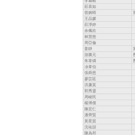
李威毅
莊喜如
曾婉晴
王品媛
莊淨婷
余佩欣
林慧慈
周亞倫
姜靜
游騰元
朱韋燐
凃韋伯
張舜恩
廖苡廷
洪廉萁
郭秀靈
周峻民
楊博傑
陳宏仁
潘齊賢
黃星貿
沈祐頡
陳為邦