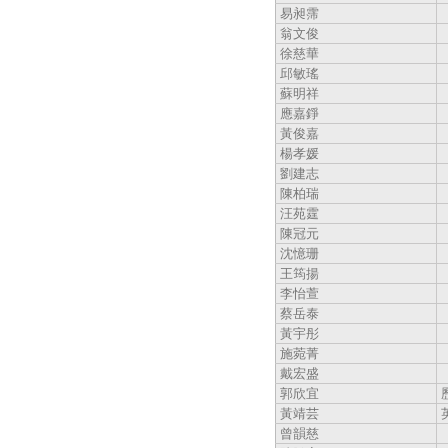
易昶霈
翁文俊
徐慈華
邱敏瑤
蘇明祥
應嘉錚
黃俊嘉
楊孝媛
劉建志
陳柏瑞
汪苑霆
陳冠元
沈憶珊
王筠揚
李怡萱
蔡岳泰
黃宇彤
施菀菁
戴宏盛
郭欣宜
黃靖芸
曾韻慈