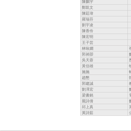
陳鵬宇
鄭凱文
陳廷瑋
羅瑞芬
劉宇凌
陳香伶
陳宏明
王子芸
林咏嫻
郭昶卲
吳天蓉
黃信雄
施施
趙懇
郭建誠
劉澤宏
梁書銘
龎詩倩
邱上真
黃詩茹