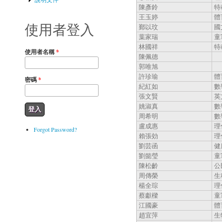
陳彥鈴
特
王玉婷
體
鄞以玟
國
使用者登入
葉家瑞
童
林國祥
特
使用者名稱
*
陳佩德
郭唯旭
許珍瑜
體
密碼
*
紀紅如
數
張文賢
英
姚淑真
數
周希明
數
盧成惠
理
Forgot Password?
賴張効
理
劉芸函
健
劉懿瑩
童
陳松齡
公
周傳榮
生
楊全琮
理
蔡獻樑
童
江國豪
體
趙宜萍
生