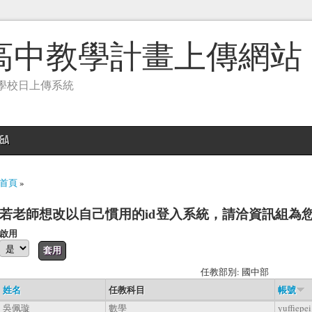
高中教學計畫上傳網站
學校日上傳系統
&A
您在這裡
首頁
»
若老師想改以自己慣用的id登入系統，請洽資訊組為
啟用
任教部別: 國中部
姓名
任教科目
帳號
吳佩璇
數學
yuffiepei