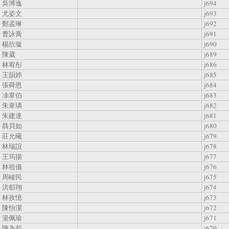
吳博逸
j694
尤姿文
j693
鄭孟琳
j692
曹詠喬
j691
楊欣璇
j690
陳葳
j689
林宥彤
j686
王韻婷
j685
張舜恩
j684
凃韋伯
j683
朱韋璘
j682
朱建達
j681
聶貝如
j680
莊允曦
j679
林瑞誼
j678
王筠揚
j677
林祖儀
j676
周峻民
j675
洪郁翔
j674
林孜憶
j673
陳怡潔
j672
湯佩瑜
j671
陳為邦
j670