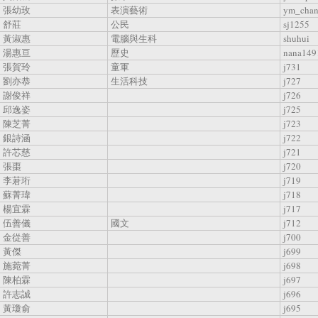
張幼玫
表演藝術
ym_cha
舒莊
公民
sj1255
黃淑惠
電腦與生科
shuhui
湯惠亘
歷史
nana149
張賀玲
童軍
j731
劉亦恭
生活科技
j727
謝俊祥
j726
邱逸姿
j725
陳芝菁
j723
銀詩涵
j722
許芯慈
j721
張棗
j720
李莙珩
j719
蘇菁瑋
j718
楊宜霖
j717
伍善儀
國文
j712
金從善
j700
黃傑
j699
施菀菁
j698
陳柏霖
j697
許志誠
j696
黃瓊俞
j695