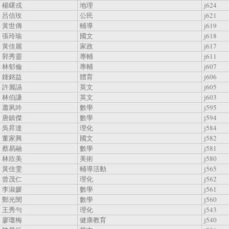
楊曙戎
地理
j624
呂信玫
公民
j621
黃世傳
輔導
j619
張玲瑜
國文
j618
黃佳麗
家政
j617
郭秀靈
專輔
j611
林郁倫
專輔
j607
鍾銘益
體育
j606
許麗讌
英文
j605
林伯謙
英文
j603
蕭夙吟
數學
j595
唐鎮傑
數學
j594
吳昇達
理化
j584
董家興
國文
j582
蔡易融
數學
j581
林欣美
美術
j580
黃佳雯
輔導活動
j565
曾茂仁
理化
j562
李淑媛
數學
j561
鄭光閔
數學
j560
王秀勻
理化
j543
廖瓊梅
健康教育
j540