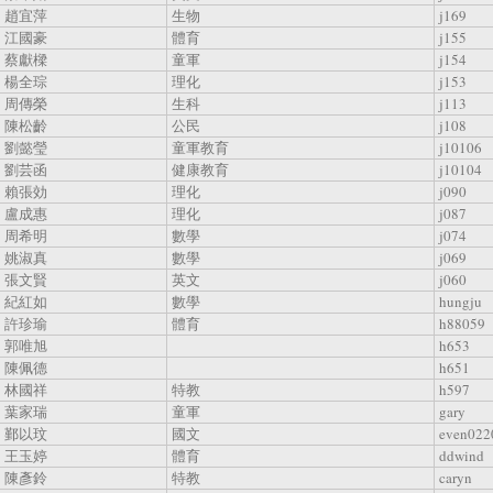
趙宜萍
生物
j169
江國豪
體育
j155
蔡獻樑
童軍
j154
楊全琮
理化
j153
周傳榮
生科
j113
陳松齡
公民
j108
劉懿瑩
童軍教育
j10106
劉芸函
健康教育
j10104
賴張効
理化
j090
盧成惠
理化
j087
周希明
數學
j074
姚淑真
數學
j069
張文賢
英文
j060
紀紅如
數學
hungju
許珍瑜
體育
h88059
郭唯旭
h653
陳佩德
h651
林國祥
特教
h597
葉家瑞
童軍
gary
鄞以玟
國文
even022
王玉婷
體育
ddwind
陳彥鈴
特教
caryn