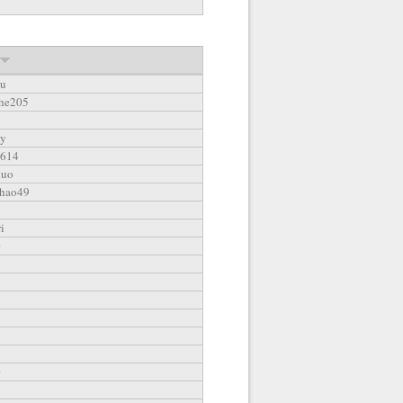
ju
he205
ky
h614
kuo
hao49
i
0
6
5
4
3
2
1
0
9