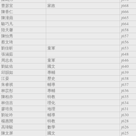
曹瑟宜
家政
j668
陳香仁
j666
陳潼蘋
j665
駱巧凡
j664
陸天馨
j658
陳怡秀
j657
蔡文琦
j656
劉佳昕
童軍
j653
張涵茹
j648
周志名
童軍
j646
劉紘佑
國文
j640
邱韻如
專輔
j639
江晏
歷史
j638
朱睿祺
輔導
j637
林苡彤
專輔
j636
陳柏亦
特教
j635
林信吉
理化
j634
廖培良
地理
j631
劉祉吟
輔導
j630
楊惠閔
特教
j628
高瑋駿
數學
j626
陳文屏
國文
j625