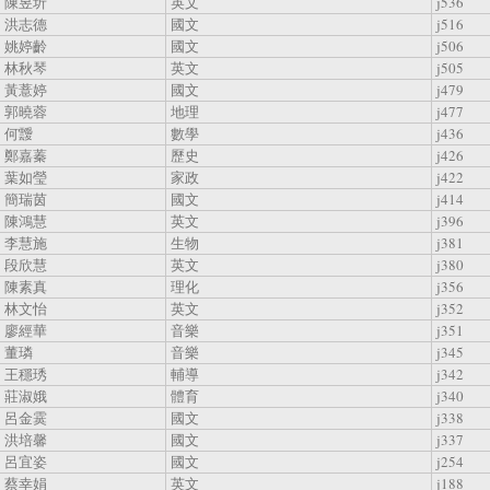
陳昱圻
英文
j536
洪志德
國文
j516
姚婷齡
國文
j506
林秋琴
英文
j505
黃薏婷
國文
j479
郭曉蓉
地理
j477
何靉
數學
j436
鄭嘉蓁
歷史
j426
葉如瑩
家政
j422
簡瑞茵
國文
j414
陳鴻慧
英文
j396
李慧施
生物
j381
段欣慧
英文
j380
陳素真
理化
j356
林文怡
英文
j352
廖經華
音樂
j351
董璘
音樂
j345
王穩琇
輔導
j342
莊淑娥
體育
j340
呂金霙
國文
j338
洪培馨
國文
j337
呂宜姿
國文
j254
蔡幸娟
英文
j188