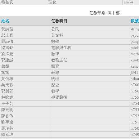
穆柏安
理化
am34
任教部別: 高中部
姓名
任教科目
帳號
黃詩茹
公民
shih
邱上真
英文科
psyc
龎詩倩
數學
pang
梁書銘
電腦與生科
mic
劉澤宏
數學
mat
郭建誠
教務主任
kuo
趙懇
體育
kenc
施施
輔導
j341
黃信雄
物理
hikar
吳天蓉
歷史
h76
郭昶卲
數學
h75
林咏嫻
視覺藝術
h75
王子芸
h75
陳宏明
h75
陳香伶
h75
劉宇凌
h75
羅瑞芬
h75
陳廷瑋
h74