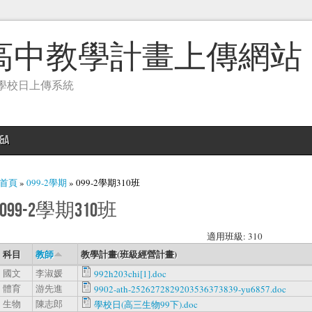
高中教學計畫上傳網站
學校日上傳系統
&A
您在這裡
首頁
»
099-2學期
» 099-2學期310班
099-2學期310班
適用班級: 310
科目
教師
教學計畫(班級經營計畫)
國文
李淑媛
992h203chi[1].doc
體育
游先進
9902-ath-2526272829203536373839-yu6857.doc
生物
陳志郎
學校日(高三生物99下).doc