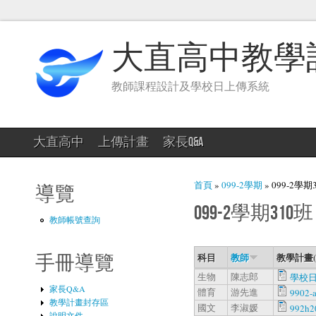
大直高中教學
教師課程設計及學校日上傳系統
大直高中
上傳計畫
家長Q&A
您在這裡
首頁
»
099-2學期
» 099-2學期
導覽
099-2學期310班
教師帳號查詢
科目
教師
教學計畫
手冊導覽
生物
陳志郎
學校日
家長Q&A
體育
游先進
9902-
教學計畫封存區
國文
李淑媛
992h20
說明文件