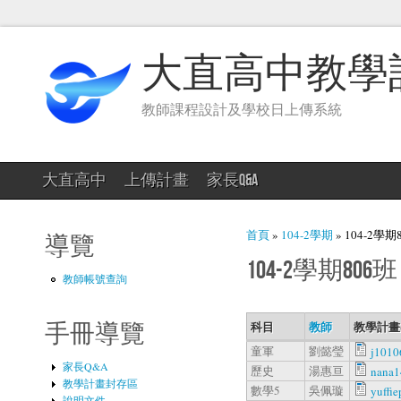
大直高中教學
教師課程設計及學校日上傳系統
大直高中
上傳計畫
家長Q&A
您在這裡
首頁
»
104-2學期
» 104-2學期
導覽
104-2學期806班
教師帳號查詢
科目
教師
教學計畫
手冊導覽
童軍
劉懿瑩
j1010
家長Q&A
歷史
湯惠亘
nana1
教學計畫封存區
數學5
吳佩璇
yuffi
說明文件