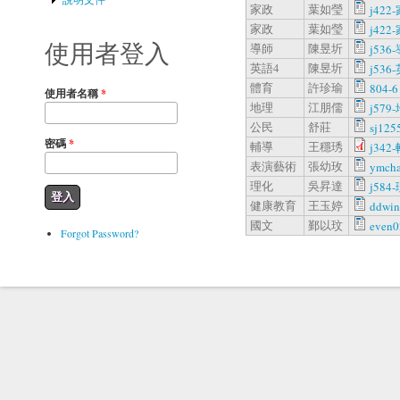
家政
葉如瑩
j422-
家政
葉如瑩
j422-
使用者登入
導師
陳昱圻
j536
英語4
陳昱圻
j536-
體育
許珍瑜
804-6
使用者名稱
*
地理
江朋儒
j579-
公民
舒莊
sj125
密碼
*
輔導
王穩琇
j342-
表演藝術
張幼玫
ymch
理化
吳昇達
j584-
健康教育
王玉婷
ddwin
國文
鄞以玟
even0
Forgot Password?