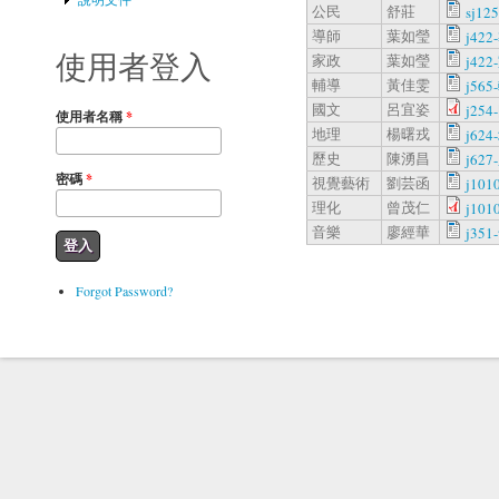
公民
舒莊
sj12
導師
葉如瑩
j422
使用者登入
家政
葉如瑩
j422
輔導
黃佳雯
j565
國文
呂宜姿
j254
使用者名稱
*
地理
楊曙戎
j624
歷史
陳湧昌
j627
密碼
*
視覺藝術
劉芸函
j101
理化
曾茂仁
j101
音樂
廖經華
j351
Forgot Password?