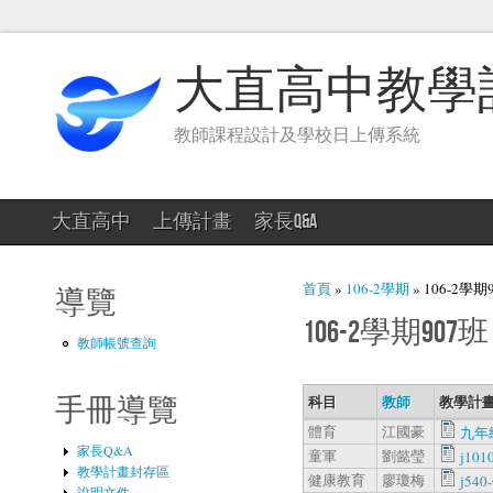
大直高中教學
教師課程設計及學校日上傳系統
大直高中
上傳計畫
家長Q&A
您在這裡
首頁
»
106-2學期
» 106-2學期
導覽
106-2學期907班
教師帳號查詢
科目
教師
教學計畫
手冊導覽
體育
江國豪
九年
家長Q&A
童軍
劉懿瑩
j101
教學計畫封存區
健康教育
廖瓊梅
j540
說明文件