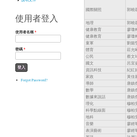
國際關照
郭曉
使用者登入
地理
郭曉
健康教育
廖瓊
使用者名稱
*
健康教育
廖瓊
童軍
劉懿
密碼
*
體育
莊允
公民
蔡文
國文
呂宜
資訊科技
紀紅
家政
黃佳
Forgot Password?
導師
唐鎮
數學
唐鎮
數據來說話
唐鎮
理化
穆柏
科學點線面
穆柏
地科
穆柏
音樂
廖經
表演藝術
廖經