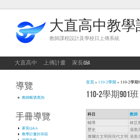
大直高中教學
教師課程設計及學校日上傳系統
大直高中
上傳計畫
家長Q&A
您在這裡
首頁
»
110-2學期
» 110-2學期
導覽
110-2學期901班
教師帳號查詢
科目
教師
手冊導覽
輔導
林苡
家長Q&A
歷史
湯惠
教學計畫封存區
燦爛古文明與現代文明
湯惠
說明文件