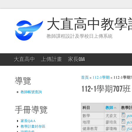
大直高中教學
教師課程設計及學校日上傳系統
大直高中
上傳計畫
家長Q&A
您在這裡
首頁
»
112-1學期
» 112-1學期
導覽
112-1學期707班
教師帳號查詢
科目
教師
教學計
手冊導覽
數學
尤姿文
j6
家長Q&A
地理
廖培良
j6
教學計畫封存區
健康教育
廖瓊梅
j5
說明文件