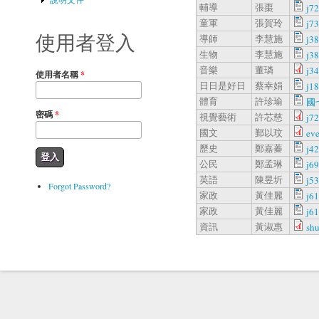
輔導
張棗
j7
童軍
張賀玲
j7
使用者登入
導師
李慧施
j3
生物
李慧施
j3
音樂
董璘
j3
使用者名稱
*
日日是好日
蔡幸娟
j1
體育
許珍瑜
國
密碼
*
視覺藝術
許芯慈
j7
國文
鄞以玟
ev
歷史
鄭嘉蓁
j4
公民
鄭孟琳
j6
英語
陳昱圻
j5
Forgot Password?
家政
黃佳麗
j6
家政
黃佳麗
j6
資訊
黃淑惠
sh