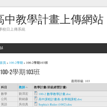
高中教學計畫上傳網站
學校日上傳系統
&A
您在這裡
首頁
»
100-2學期
» 100-2學期103班
100-2學期103班
適用班級: 103
科目
教師
教學計畫(班級經營計畫)
數學
劉澤宏
100-2 數學教學計畫.doc
公民
劉緒森
高中課程計畫表-全學期課程.doc
英語
吳佳真
Sophia's Rules (1002).doc