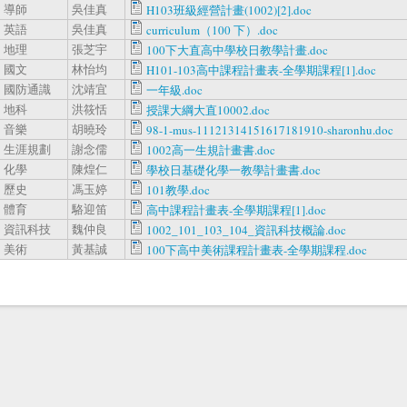
導師
吳佳真
H103班級經營計畫(1002)[2].doc
英語
吳佳真
curriculum（100 下）.doc
地理
張芝宇
100下大直高中學校日教學計畫.doc
國文
林怡均
H101-103高中課程計畫表-全學期課程[1].doc
國防通識
沈靖宜
一年級.doc
地科
洪筱恬
授課大綱大直10002.doc
音樂
胡曉玲
98-1-mus-11121314151617181910-sharonhu.doc
生涯規劃
謝念儒
1002高一生規計畫書.doc
化學
陳煌仁
學校日基礎化學一教學計畫書.doc
歷史
馮玉婷
101教學.doc
體育
駱迎笛
高中課程計畫表-全學期課程[1].doc
資訊科技
魏仲良
1002_101_103_104_資訊科技概論.doc
美術
黃基誠
100下高中美術課程計畫表-全學期課程.doc