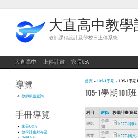
大直高中教學
教師課程設計及學校日上傳系統
大直高中
上傳計畫
家長Q&A
您在這裡
首頁
»
105-1學期
» 105-1學期
導覽
105-1學期101班
教師帳號查詢
科目
教師
教學計畫(班級
手冊導覽
余翠
導師
h277-導師-1
家長Q&A
如
教學計畫封存區
余翠
國文
h277-國文-1
說明文件