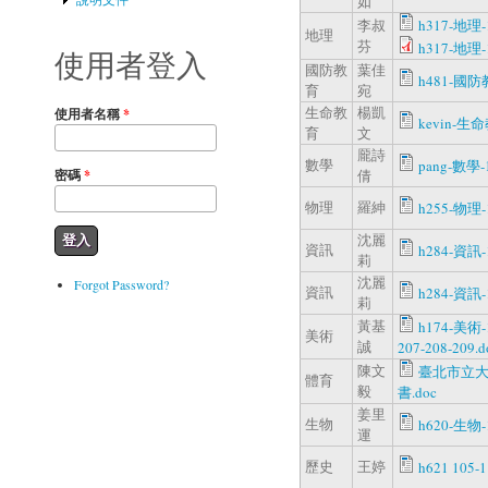
如
李叔
h317-地理-1
地理
芬
h317-地理-1
使用者登入
國防教
葉佳
h481-國防教
育
宛
生命教
楊凱
使用者名稱
*
kevin-生命
育
文
龎詩
數學
pang-數學-1
密碼
*
倩
物理
羅紳
h255-物理-1
沈麗
資訊
h284-資訊-1
莉
沈麗
Forgot Password?
資訊
h284-資訊-1
莉
黃基
h174-美術-1
美術
誠
207-208-209.d
陳文
臺北市立大
體育
毅
書.doc
姜里
生物
h620-生物-1
運
歷史
王婷
h621 105