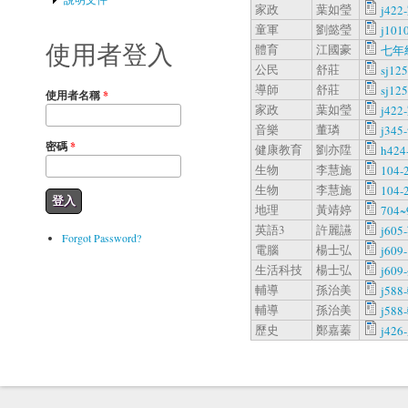
家政
葉如瑩
j422
童軍
劉懿瑩
j101
使用者登入
體育
江國豪
七年
公民
舒莊
sj12
導師
舒莊
sj12
使用者名稱
*
家政
葉如瑩
j422
音樂
董璘
j345
密碼
*
健康教育
劉亦陞
h424
生物
李慧施
104-
生物
李慧施
104-
地理
黃靖婷
704~
英語3
許麗讌
j605
Forgot Password?
電腦
楊士弘
j609
生活科技
楊士弘
j609
輔導
孫治美
j588
輔導
孫治美
j588
歷史
鄭嘉蓁
j426