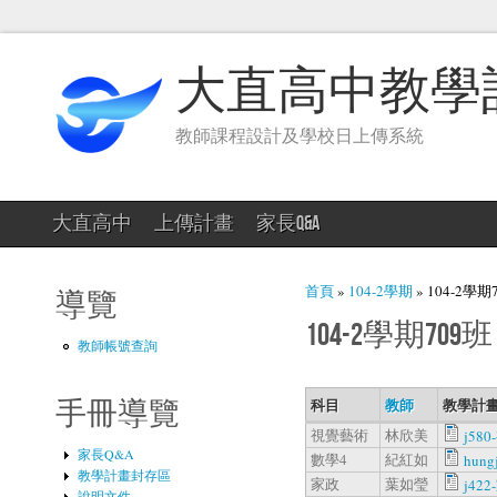
大直高中教學
教師課程設計及學校日上傳系統
大直高中
上傳計畫
家長Q&A
您在這裡
首頁
»
104-2學期
» 104-2學期
導覽
104-2學期709班
教師帳號查詢
科目
教師
教學計畫
手冊導覽
視覺藝術
林欣美
j580
家長Q&A
數學4
紀紅如
hung
教學計畫封存區
家政
葉如瑩
j422
說明文件