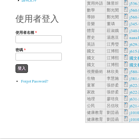
實用外語
陳昱圻
j536
數學
鄭光閔
j560
使用者登入
導師
鄭光閔
j560
音樂
董璘
j345
體育
莊淑娥
j340
使用者名稱
*
歷史
湯惠亘
nana
英語
江秀瑩
j629
密碼
*
國文
江博熙
j615
國文
江博熙
國文
國文
江博熙
國文
視覺藝術
林欣美
j580
生物
李慧施
j381
Forgot Password?
童軍
張舒柔
j622
家政
張舒柔
j622
地理
廖培良
j631
公民
呂信玫
j621
健康教育
劉芸函
j101
健康教育
劉芸函
j101