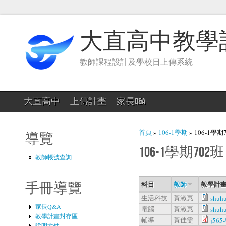
大直高中教學
教師課程設計及學校日上傳系統
大直高中
上傳計畫
家長Q&A
您在這裡
首頁
»
106-1學期
» 106-1學期
導覽
106-1學期702班
教師帳號查詢
科目
教師
教學計畫
手冊導覽
生活科技
黃淑惠
shuh
家長Q&A
電腦
黃淑惠
shuh
教學計畫封存區
輔導
黃佳雯
j565
說明文件