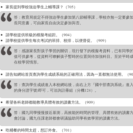
家長提到學校強迫學生上輔導課？（705）
答：教育局規定不得強迫學生參加第八節輔導課，學校亦無一定要參
長同意書，可由家長自由決定參加與否。
請學校提供班級的模擬考組距。（904）
請學校提供學生每次考試的班排、校排，以便督促。（909）
答：感謝家長對孩子學習的關切，現行發下的模擬考資料，已有同學的
值可供參考，從資料可瞭解孩子暫時的位置與待加強科目。至於平時
在校學習情形。
請告知網站首頁查詢學生成績系統的正確用法，因為一直都無法使用。（90
答：查詢學生成績進入本校網站後，由右上方『國中部查詢系統』進入，
的身分證字號)即可，可洽詢註冊組（分機124）。
希望各科老師都能教導具體有效的讀書方法。（909）
答：國九同學慢慢接近基測，高效能的時間的管理、具體有效的讀書
會討論，國九任課老師都會研議協助同學有效學習的讀書方法。
吃桶餐的時間太趕，想訂外食。（701）