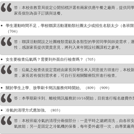
答：本校依教育局規定公開招標評選有兩家供應午餐之廠商，提供同
家長個別為孩子訂購與送餐。
學生運動時間不足，學校聯課活動運動類社團太少或招生名額太少（各班限
（704）
答：聯課活動開設之社團種類需顧及各類型的學習同學與師資需求，
性，感謝家長提供寶貴意見，將列入來年開設社團課程之參考。
女生要檢查疝氣嗎？需要到外面自行檢查嗎？（705）
答：疝氣之檢查依規定需經由家長與學生本人同意後方得進行，本校
查，家長若有個別需求者，可自行至相關醫療院所進行檢查。
關於學生上學、放學刷卡簡訊服務何時開始。（809）（909）
答：本學期刷卡到、離校簡訊服務於10/16開始，目前進行報名繳費作
冷氣的清理方式應加強。（803）
答：本校班級冷氣的清理分兩個部分：一是平時之濾網清洗，由各班
氣效能；另一是固定之冷氣機的保養，每年委外處理一次，由專業廠