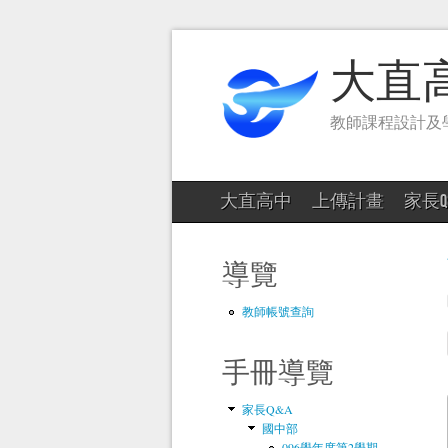
大直
教師課程設計及
大直高中
上傳計畫
家長Q
導覽
教師帳號查詢
手冊導覽
家長Q&A
國中部
096學年度第2學期