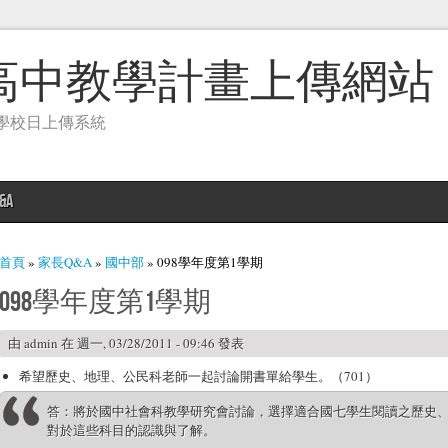
高中教學計畫上傳網站
學校日上傳系統
&A
您在這裡
首頁
»
家長Q&A
»
國中部
» 098學年度第1學期
098學年度第1學期
由
admin
在 週一, 03/28/2011 - 09:46 發表
希望歷史、地理、公民科老師一起討論開書單給學生。（701）
答：將於國中社會科教學研究會討論，選擇適合國七學生閱讀之歷史
對於這些科目的認識與了解。