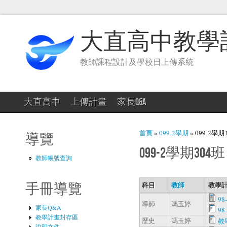
大直高中教學
教師課程設計及學校日上傳系統
大直高中
上傳計畫
家長Q&A
您在這裡
首頁
»
099-2學期
» 099-2學期
導覽
099-2學期304班
教師帳號查詢
科目
教師
教學計
手冊導覽
98-
導師
馮玉婷
家長Q&A
98-
教學計畫封存區
歷史
馮玉婷
教學
說明文件