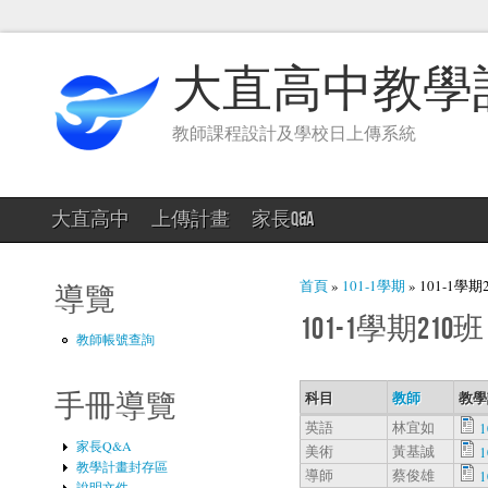
大直高中教學
教師課程設計及學校日上傳系統
大直高中
上傳計畫
家長Q&A
您在這裡
首頁
»
101-1學期
» 101-1學期
導覽
101-1學期210班
教師帳號查詢
科目
教師
教學
手冊導覽
英語
林宜如
家長Q&A
美術
黃基誠
教學計畫封存區
導師
蔡俊雄
1
說明文件