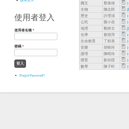
國文
蔡俊雄
生物
陳志郎
使用者登入
歷史
許理清
1
公民
龔小蓓
地理
鄭婷文
使用者名稱
*
化學
蔡雨萍
生命教育
丁郁美
密碼
*
音樂
胡曉玲
護理
陳昭伶
體育
劉亦陞
數學
陳子軒
Forgot Password?