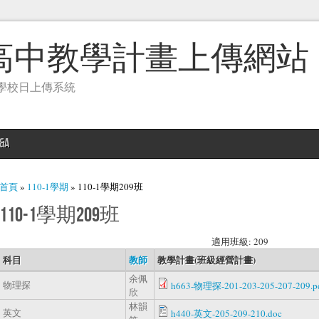
高中教學計畫上傳網站
學校日上傳系統
&A
您在這裡
首頁
»
110-1學期
» 110-1學期209班
110-1學期209班
適用班級: 209
科目
教師
教學計畫(班級經營計畫)
余佩
物理探
h663-物理探-201-203-205-207-209.p
欣
林韻
英文
h440-英文-205-209-210.doc