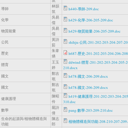
筑
林韻
導師
h440-導師-209.doc
筑
吳易
化學
h429-化學-206-205-209.doc
儒
吳易
物質能量
h429-物質能量-206-205-209.doc
儒
黃詩
公民
shihju-公民-201-202-203-204-207-20
茹
朱韋
歷史
h687-歷史-201-202-203-204-206-208
燐
王玉
ddwind-體育-201-202-203-204-205-2
體育
婷
210.docx
鄭吉
國文
h478-國文-206-209.docx
珉
鄭吉
國文
h478-國文-206-209.docx
珉
陳昭
h419-健康護理-201-202-203-204-205-
健康護理
伶
310.doc
龎詩
數學
pang-數學-203-209-210.doc
倩
生命的起源與/植物體構造與
陳志
植物體構造與功能-208-210-207-209.
功能
郎