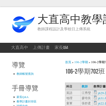
大直高中教學
教師課程設計及學校日上傳系統
大直高中
上傳計畫
家長Q&A
您在這裡
首頁
»
106-2學期
» 106-2學期
導覽
106-2學期702班
教師帳號查詢
科目
教師
教學計畫
手冊導覽
英語
江秀瑩
j629-
家長Q&A
地理
廖培良
j631-
教學計畫封存區
童軍
張舒柔
j622-
說明文件