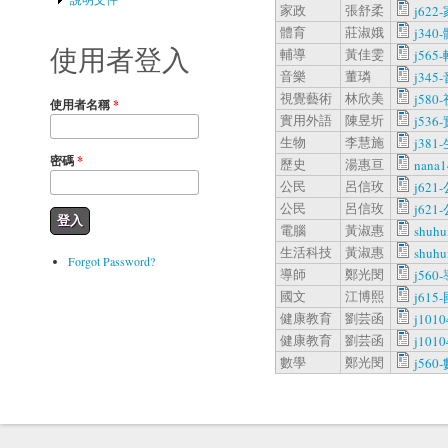
家政
張舒柔
j622-
體育
莊淑娥
j340-
使用者登入
輔導
黃佳雯
j565-
音樂
董璘
j345-
視覺藝術
林欣美
j580-
使用者名稱
*
實用外語
陳昱圻
j536
生物
李慧施
j381-
密碼
*
歷史
湯惠亘
nana1
公民
呂信玫
j621-
公民
呂信玫
j621-
電腦
黃淑惠
shuhu
生活科技
黃淑惠
shuh
Forgot Password?
導師
鄭光閔
j560
國文
江博熙
j615
健康教育
劉芸函
j101
健康教育
劉芸函
j101
數學
鄭光閔
j560-