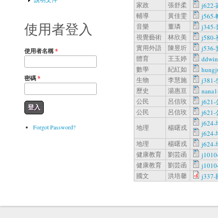
家政
張舒柔
j622-
輔導
黃佳雯
j565-
使用者登入
音樂
董璘
j345-
視覺藝術
林欣美
j580-
實用外語
陳昱圻
j536
使用者名稱
*
體育
王玉婷
ddwi
數學
紀紅如
hungj
密碼
*
生物
李慧施
j381-
歷史
湯惠亘
nana1
公民
呂信玫
j621-
公民
呂信玫
j621-
j624-
Forgot Password?
地理
楊曙戎
j624-
地理
楊曙戎
j624-
健康教育
劉芸函
j101
健康教育
劉芸函
j101
國文
洪培馨
j337-