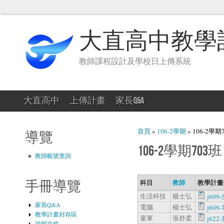
大直高中教學
教師課程設計及學校日上傳系統
大直高中
上傳計畫
家長Q&A
您在這裡
首頁
»
106-2學期
» 106-2學期
導覽
106-2學期703班
教師帳號查詢
科目
教師
教學計畫
手冊導覽
生活科技
楊士弘
j609
家長Q&A
電腦
楊士弘
j609-
教學計畫封存區
童軍
張舒柔
j622-
說明文件