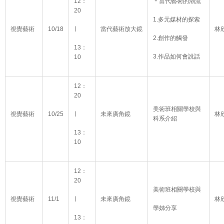
12：
＊當代藝術的潮流
20
1.多元媒材的探索
視覺藝術
10/18
∣
當代藝術放大鏡
林
2.創作的觸發
13：
3.作品如何會說話
10
12：
20
美術班相關學校與
視覺藝術
10/25
∣
未來廣角鏡
林
科系介紹
13：
10
12：
20
美術班相關學校與
視覺藝術
11/1
∣
未來廣角鏡
林
學姊分享
13：