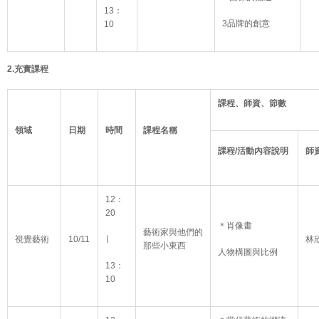
13：
3品牌的創意
10
2.
充實課程
課程、師資、節數
領域
日期
時間
課程名稱
課程/活動內容說明
師
12：
20
＊肖像畫
藝術家與他們的
視覺藝術
10/11
∣
林
那些小東西
人物構圖與比例
13：
10