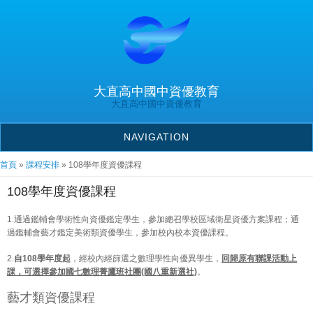
大直高中國中資優教育
大直高中國中資優教育
NAVIGATION
您在這裡
首頁
»
課程安排
» 108學年度資優課程
108學年度資優課程
1.通過鑑輔會學術性向資優鑑定學生，參加總召學校區域衛星資優方案課程；通
過鑑輔會藝才鑑定美術類資優學生，參加校內校本資優課程。
2.
自108學年度起
，經校內經篩選之數理學性向優異學生，
回歸原有聯課活動上
課，可選擇參加國七數理菁鷹班社團(國八重新選社)
。
藝才類資優課程