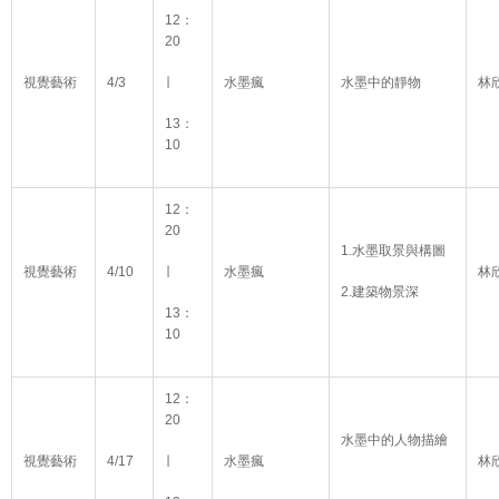
12：
20
視覺藝術
4/3
∣
水墨瘋
水墨中的靜物
林
13：
10
12：
20
1.水墨取景與構圖
視覺藝術
4/10
∣
水墨瘋
林
2.建築物景深
13：
10
12：
20
水墨中的人物描繪
視覺藝術
4/17
∣
水墨瘋
林