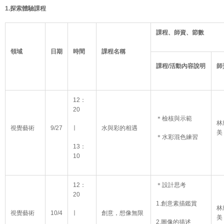
1.
探索體驗課程
課程、師資、節數
領域
日期
時間
課程名稱
課程/活動內容說明
師
12：
20
＊檢核與示範
林
視覺藝術
9/27
∣
水與彩的相遇
美
＊水彩混色練習
13：
10
12：
＊設計思考
20
1.創意素描鑑賞
林
視覺藝術
10/4
∣
創意，想像無限
美
2.圖像的描述