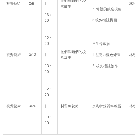
牠們與咱們的校
視覺藝術
3/6
∣
林
園故事
2. 仰視的觀察視角
13：
3.校狗標誌構圖
10
12：
20
＊生命教育
牠們與咱們的校
視覺藝術
3/13
∣
1.壓克力混色練習
林
園故事
13：
2. 校狗標誌創作
10
12：
20
視覺藝術
3/20
∣
材質萬花筒
水彩特殊質料練習
林
13：
10