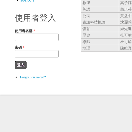
數學
高子婷
英語
趙琪芬
公民
黃益中
使用者登入
資訊科技概論
沈麗莉
體育
游先進
使用者名稱
*
歷史
杜可瑜
導師
杜可瑜
密碼
*
地理
陳維真
Forgot Password?