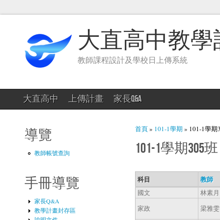
大直高中教學
教師課程設計及學校日上傳系統
大直高中
上傳計畫
家長Q&A
您在這裡
首頁
»
101-1學期
» 101-1學期
導覽
101-1學期305班
教師帳號查詢
科目
教師
手冊導覽
國文
林素月
家長Q&A
家政
梁雅雯
教學計畫封存區
說明文件