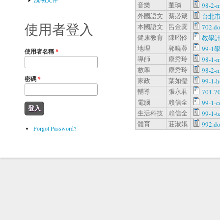
音樂
董璘
98-2-
外國語文
蔡必箴
台北市
使用者登入
本國語文
呂金霙
702.d
健康教育
陳昭伶
教學計
地理
郭曉蓉
99-
使用者名稱
*
導師
康秀玲
98-1-
數學
康秀玲
98-2-
密碼
*
家政
葉如瑩
99-1-
輔導
張永君
701-7
電腦
賴信全
99-1-c
生活科技
賴信全
99-1-t
體育
莊淑娥
992.d
Forgot Password?