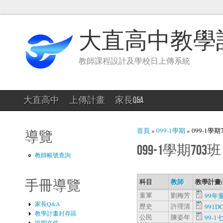
大直高中教學
教師課程設計及學校日上傳系統
大直高中
上傳計畫
家長Q&A
您在這裡
首頁
»
099-1學期
» 099-1學期
導覽
099-1學期703班
教師帳號查詢
科目
教師
教學計畫
手冊導覽
童軍
劉梅芳
99年
家長Q&A
歷史
許理清
991DC
教學計畫封存區
公民
陳姿年
99-1
說明文件