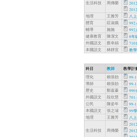
生活科技
周傳榮
20
20
地理
王雅芳
八上
體育
莊淑娥
992.
輔導
施施
99
健康教育
陳潔文
8年級
外國語文
蔡幸娟
7101
本國語文
林靜宜
教學.
科目
教師
教學計
理化
賴張効
99-
導師
賴張効
99-
歷史
鄭嘉蓁
990
外國語文
段欣慧
701-
公民
陳姿年
99-
本國語文
張之璿
99
地理
王雅芳
八上
20
生活科技
周傳榮
20