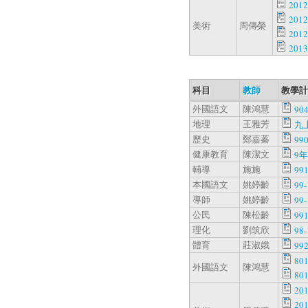
20
201
美術
周傳榮
201
201
科目
教師
教學計
外國語文
陳鴻慧
904
地理
王雅芳
九
歷史
鄭嘉蓁
99
健康教育
陳潔文
9年
輔導
施施
99
本國語文
姚婷齡
99-
導師
姚婷齡
99-
公民
陳松齡
99
理化
劉筑欣
98-
體育
莊淑娥
992
801
外國語文
陳鴻慧
801
20
20