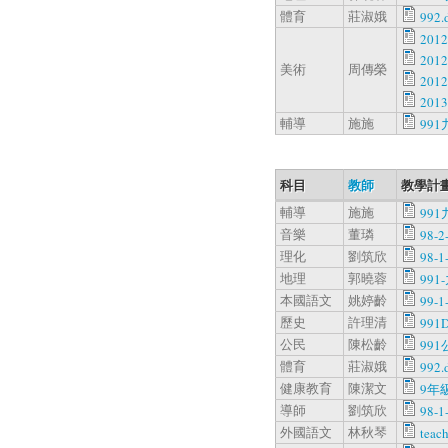
體育
莊淑娥
992.
20
201
美術
周傳榮
201
201
輔導
施施
99
科目
教師
教學計畫
輔導
施施
99
音樂
董璘
98-2
理化
劉筑欣
98-1
地理
郭曉蓉
991
本國語文
姚婷齡
99-1
歷史
許理清
991D
公民
陳松齡
991
體育
莊淑娥
992.
健康教育
陳潔文
9年級
導師
劉筑欣
98-1
外國語文
林秋琴
teac