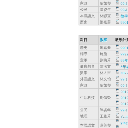
家政
葉如瑩
99-1
公民
陳姿年
99-
本國語文
林靜宜
教學.
歷史
鄭嘉蓁
990
科目
教師
教學計
歷史
鄭嘉蓁
990
輔導
施施
99
童軍
劉梅芳
99
健康教育
陳潔文
8年級
數學
林大吉
807.
外國語文
林文怡
99-1
家政
葉如瑩
99-1
20
生活科技
周傳榮
20
20
公民
陳姿年
99-
地理
王雅芳
八上
ying
本國語文
謝美瑩