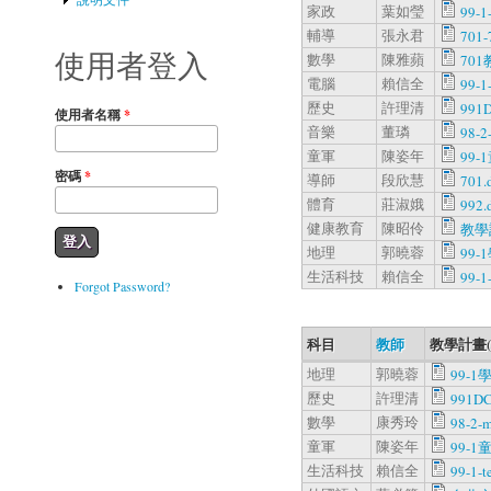
家政
葉如瑩
99-1
輔導
張永君
701-
使用者登入
數學
陳雅蘋
701
電腦
賴信全
99-1
歷史
許理清
991D
使用者名稱
*
音樂
董璘
98-2
童軍
陳姿年
99-1
密碼
*
導師
段欣慧
701.
體育
莊淑娥
992.
健康教育
陳昭伶
教學
地理
郭曉蓉
99-
生活科技
賴信全
99-1
Forgot Password?
科目
教師
教學計畫
地理
郭曉蓉
99-
歷史
許理清
991DC
數學
康秀玲
98-2-
童軍
陳姿年
99-1童
生活科技
賴信全
99-1-t