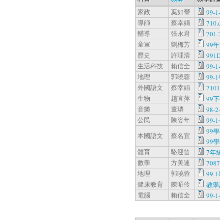
家政
葉如瑩
99-1
導師
蔡幸娟
710.
輔導
張永君
701-
童軍
劉梅芳
99
歷史
許理清
991D
生活科技
賴信全
99-1
地理
郭曉蓉
99-
外國語文
蔡幸娟
7101
生物
趙宜萍
99
音樂
董璘
98-2
公民
陳姿年
99-
99
本國語文
蔡名宜
99
體育
駱迎笛
7年
數學
方美連
708
地理
郭曉蓉
99-
健康教育
陳昭伶
教學
電腦
賴信全
99-1