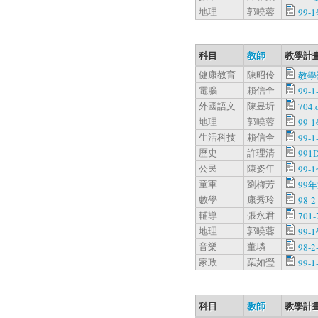
地理
郭曉蓉
99-
科目
教師
教學計畫
健康教育
陳昭伶
教學
電腦
賴信全
99-1
外國語文
陳昱圻
704.
地理
郭曉蓉
99-
生活科技
賴信全
99-1
歷史
許理清
991D
公民
陳姿年
99-
童軍
劉梅芳
99
數學
康秀玲
98-2
輔導
張永君
701-
地理
郭曉蓉
99-
音樂
董璘
98-2
家政
葉如瑩
99-1
科目
教師
教學計畫