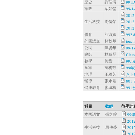
歷史
許理清
991D
家政
葉如瑩
99-1
201
生活科技
周傳榮
201
201
體育
莊淑娥
992.
外國語文
林秋琴
teach
公民
陳姿年
99-
導師
林秋琴
Class
數學
何靉
99.
童軍
劉梅芳
99
地理
王雅芳
八上
輔導
張永君
801-
健康教育
廖瓊梅
99
科目
教師
教學計
本國語文
張之璿
99
20
生活科技
周傳榮
20
20