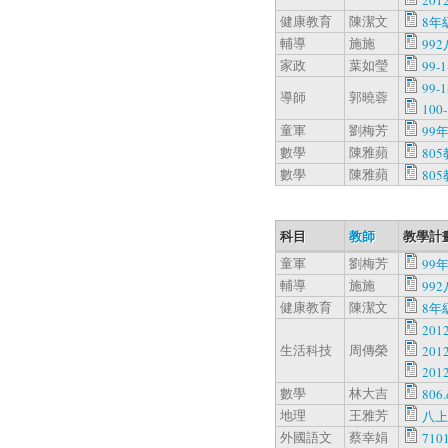
20
健康教育
陳潔文
8年級
輔導
施施
99
家政
葉如瑩
99-1
99
導師
郭曉蓉
100
童軍
劉梅芳
99
數學
陳雅蘋
80
數學
陳雅蘋
80
科目
教師
教學計
童軍
劉梅芳
99
輔導
施施
99
健康教育
陳潔文
8年級
20
生活科技
周傳榮
20
20
數學
林大吉
806.
地理
王雅芳
八上
外國語文
蔡幸娟
7101