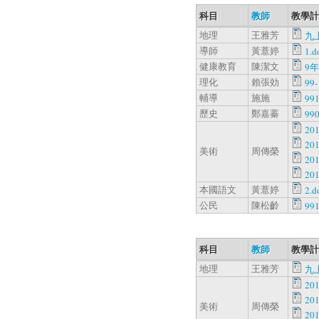
科目
教師
教學計
地理
王雅芳
九
導師
黃薏婷
1.d
健康教育
陳潔文
9年
理化
賴張効
99
輔導
施施
99
歷史
鄭嘉蓁
99
20
20
美術
周傳榮
20
20
本國語文
黃薏婷
2.d
公民
陳松齡
99
科目
教師
教學計
地理
王雅芳
九
20
20
美術
周傳榮
20