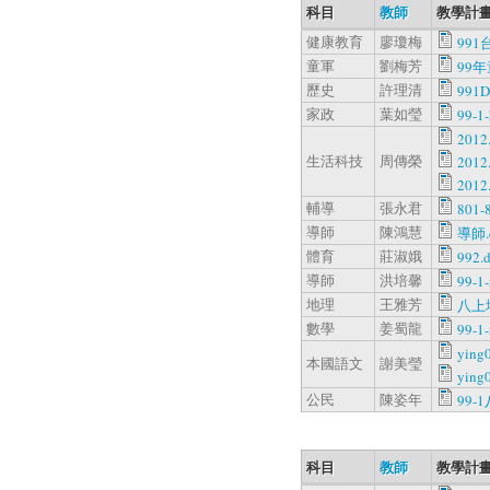
科目
教師
教學計畫
健康教育
廖瓊梅
99
童軍
劉梅芳
99
歷史
許理清
991D
家政
葉如瑩
99-1
201
生活科技
周傳榮
201
201
輔導
張永君
801-
導師
陳鴻慧
導師.
體育
莊淑娥
992.
導師
洪培馨
99-1-
地理
王雅芳
八上
數學
姜蜀龍
99-1
ying
本國語文
謝美瑩
ying0
公民
陳姿年
99-
科目
教師
教學計畫