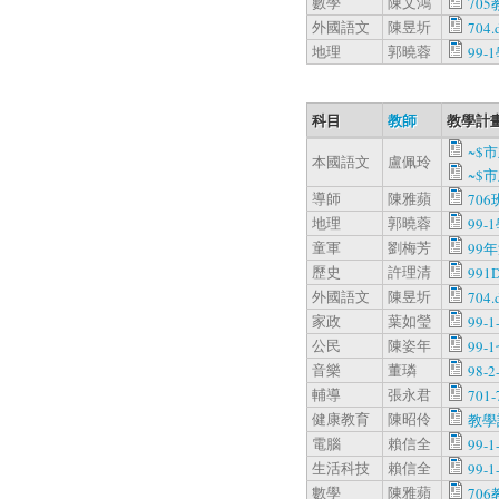
數學
陳文鴻
705
外國語文
陳昱圻
704.
地理
郭曉蓉
99-
科目
教師
教學計畫
~$
本國語文
盧佩玲
~$
導師
陳雅蘋
706
地理
郭曉蓉
99-
童軍
劉梅芳
99
歷史
許理清
991D
外國語文
陳昱圻
704.
家政
葉如瑩
99-1
公民
陳姿年
99-
音樂
董璘
98-2
輔導
張永君
701-
健康教育
陳昭伶
教學
電腦
賴信全
99-1
生活科技
賴信全
99-1
數學
陳雅蘋
706