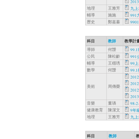
201
地理
王雅芳
九上
輔導
施施
99
歷史
鄭嘉蓁
990
科目
教師
教學計畫
導師
何靉
99.
公民
陳松齡
991
輔導
王穩琇
99
數學
何靉
99.
20
201
美術
周傳榮
201
201
音樂
董璘
98-2
健康教育
陳潔文
9年級
地理
王雅芳
九上
科目
教師