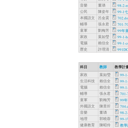
音樂
董璘
98-2-
公民
陳姿年
99-1
本國語文
呂金霙
702.d
輔導
張永君
701-7
童軍
劉梅芳
99年
家政
葉如瑩
99-1-
電腦
賴信全
99-1-c
歷史
許理清
991DC
科目
教師
教學計畫
家政
葉如瑩
99-1
生活科技
賴信全
99-1
電腦
賴信全
99-1
輔導
張永君
701-
童軍
劉梅芳
99
外國語文
陳昱圻
704.
音樂
董璘
98-2
地理
郭曉蓉
99-
健康教育
陳昭伶
教學