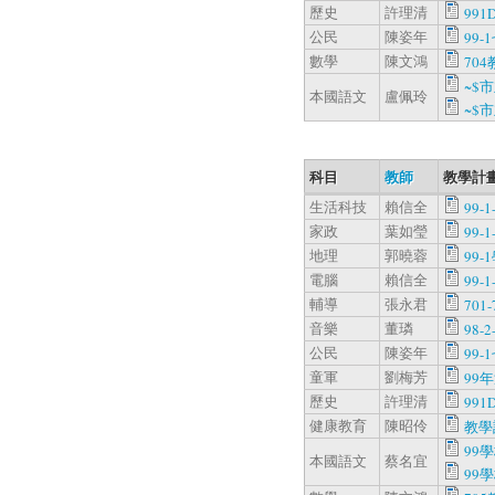
歷史
許理清
991D
公民
陳姿年
99-
數學
陳文鴻
704
~$
本國語文
盧佩玲
~$
科目
教師
教學計畫
生活科技
賴信全
99-1
家政
葉如瑩
99-1
地理
郭曉蓉
99-
電腦
賴信全
99-1
輔導
張永君
701-
音樂
董璘
98-2
公民
陳姿年
99-
童軍
劉梅芳
99
歷史
許理清
991D
健康教育
陳昭伶
教學
99
本國語文
蔡名宜
99