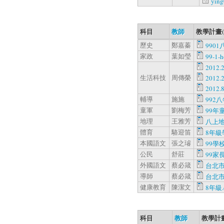
ying
科目
教師
教學計畫
歷史
鄭嘉蓁
9901
家政
葉如瑩
99-1-
2012
生活科技
周傳榮
2012
2012
輔導
施施
992
童軍
劉梅芳
99年
地理
王雅芳
八上地
體育
駱迎笛
8年級
本國語文
張之璿
99學
公民
舒莊
99家長
外國語文
蔡必箴
台北市
導師
蔡必箴
台北市
健康教育
陳潔文
8年級.
科目
教師
教學計