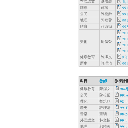
本國語文
洪培馨
九
輔導
施施
99
公民
陳松齡
99
地理
郭曉蓉
99
體育
莊淑娥
992
20
20
美術
周傳榮
20
20
健康教育
陳潔文
9年
歷史
許理清
99
科目
教師
教學計畫
健康教育
陳潔文
9年級
公民
陳松齡
991
理化
劉筑欣
98-1
歷史
許理清
991D
音樂
董璘
98-2
外國語文
林文怡
99-1
地理
郭曉蓉
991