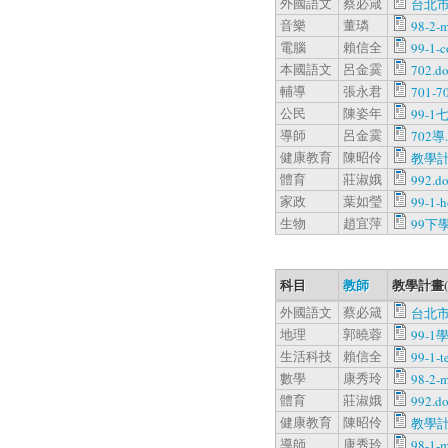
外國語文
蔡必箴
台北市
音樂
董璘
98-2-
電腦
賴信全
99-1-c
本國語文
呂金霙
702.d
輔導
張永君
701-7
公民
陳姿年
99-1
導師
呂金霙
702導.
健康教育
陳昭伶
教學計
體育
莊淑娥
992.d
家政
葉如瑩
99-1-
生物
趙宜萍
99下
科目
教師
教學計畫
外國語文
蔡必箴
台北市
地理
郭曉蓉
99-
生活科技
賴信全
99-1-t
數學
康秀玲
98-2-
體育
莊淑娥
992.d
健康教育
陳昭伶
教學計
導師
康秀玲
98-1-