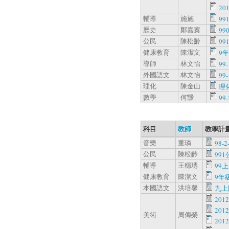
20
輔導
施施
99
歷史
鄭嘉蓁
99
公民
陳松齡
99
健康教育
陳潔文
9年
導師
林文怡
99-
外國語文
林文怡
99-
理化
陳金山
理化
數學
何靉
99
科目
教師
教學計畫
音樂
董璘
98-2
公民
陳松齡
991
輔導
王穩琇
99
健康教育
陳潔文
9年級
本國語文
洪培馨
九上
20
201
美術
周傳榮
201