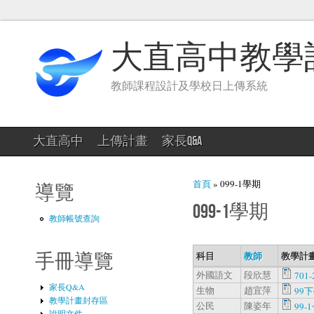
大直高中教學
教師課程設計及學校日上傳系統
大直高中
上傳計畫
家長Q&A
您在這裡
首頁
» 099-1學期
導覽
099-1學期
教師帳號查詢
科目
教師
教學計畫
手冊導覽
外國語文
段欣慧
701-
家長Q&A
生物
趙宜萍
99
教學計畫封存區
公民
陳姿年
99-
說明文件