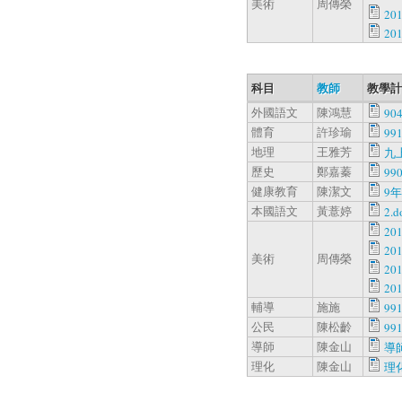
美術
周傳榮
20
20
科目
教師
教學計
外國語文
陳鴻慧
904
體育
許珍瑜
991
地理
王雅芳
九
歷史
鄭嘉蓁
99
健康教育
陳潔文
9年
本國語文
黃薏婷
2.d
20
20
美術
周傳榮
20
20
輔導
施施
99
公民
陳松齡
99
導師
陳金山
導師
理化
陳金山
理化