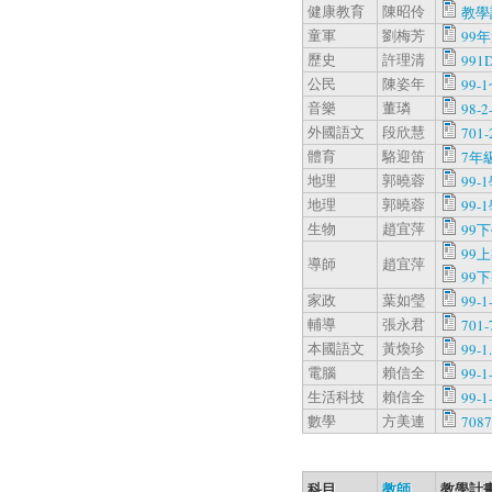
健康教育
陳昭伶
教學
童軍
劉梅芳
99
歷史
許理清
991D
公民
陳姿年
99-
音樂
董璘
98-2
外國語文
段欣慧
701-
體育
駱迎笛
7年
地理
郭曉蓉
99-
地理
郭曉蓉
99-
生物
趙宜萍
99
99
導師
趙宜萍
99
家政
葉如瑩
99-1
輔導
張永君
701-
本國語文
黃煥珍
99-1
電腦
賴信全
99-1
生活科技
賴信全
99-1
數學
方美連
708
科目
教師
教學計畫