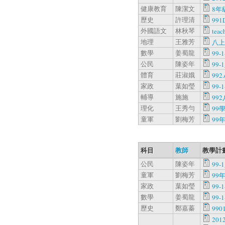
健康教育
陳潔文
8年級
歷史
許理清
991
外國語文
林秋琴
teac
地理
王雅芳
八上
數學
姜蜀龍
99-1
公民
陳姿年
99-
體育
莊淑娥
992.
家政
葉如瑩
99-1
輔導
施施
99
理化
王秀勻
99
童軍
劉梅芳
99
科目
教師
教學計
公民
陳姿年
99-
童軍
劉梅芳
99
家政
葉如瑩
99-1
數學
姜蜀龍
99-1
歷史
鄭嘉蓁
990
20