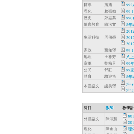
輔導
施施
99
理化
賴張効
99-
歷史
鄭嘉蓁
990
健康教育
陳潔文
8年級
20
生活科技
周傳榮
20
20
家政
葉如瑩
99-1
地理
王雅芳
八上
童軍
劉梅芳
99
公民
舒莊
99家
體育
駱迎笛
8年
ying
本國語文
謝美瑩
ying
科目
教師
教學計
801
外國語文
陳鴻慧
801
理化
陳金山
理化