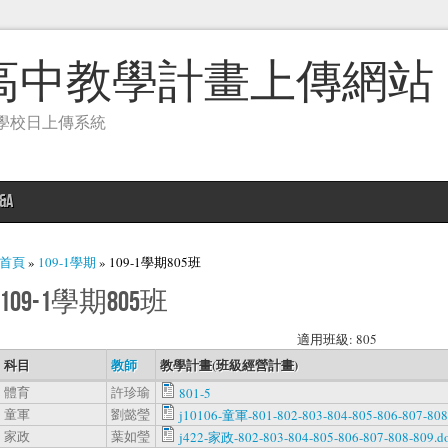
高中教學計畫上傳網站
學校日上傳系統
&A
您在這裡
首頁
»
109-1學期
» 109-1學期805班
109-1學期805班
適用班級: 805
科目
教師
教學計畫(班級經營計畫)
體育
許珍瑜
801-5
童軍
劉懿瑩
j10106-童軍-801-802-803-804-805-806-807-808
家政
葉如瑩
j422-家政-802-803-804-805-806-807-808-809.d