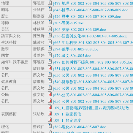
地理
郭曉蓉
j477-地理-801-802-803-804-805-806-807-808-8
輔導
張涵茹
j648-輔導-803-804-805-806-807-808-809.doc
歷史
鄭嘉蓁
j426-歷史-804-805-806-807-808-809.doc
導師
林秋琴
j505-導師-805.doc
英語
林秋琴
j505-英語-802-805-806-809.doc
語言與文化
陳昱圻
j536-語言與文化-801-802-803-804-805.docx
生活科技
陳潼蘋
j665-生活科技-801-802-803-804-805-806-807-80
數學
唐鎮傑
j594-數學-801-805-808.doc
國文
黃薏婷
j479-國文-804-805.doc
如何叫我不碳息
郭曉蓉
j477-如何叫我不碳息-801-802-803-804-805.doc
音樂
廖經華
j351-音樂-801-802-803-804-805-806-807-808-80
公民
蔡文琦
j656-公民-801-802-803-804-805-806-807-808-8
健康教育
廖瓊梅
j540-健康教育-801-802-803-804-805-806-807-80
公民
蔡文琦
j656-公民-801-802-803-804-805-806-807-808-8
公民
蔡文琦
j656-公民-801-802-803-804-805-806-807-808-80
公民
蔡文琦
j656-公民-801-802-803-804-805-806-807-808-80
109_1_國藝術課程計畫_國八表演藝術張幼玫
表演藝術
張幼玫
109_1_致家長信
109_1_預定進度
理化
曾茂仁
j562-理化-801-804-805-807.doc