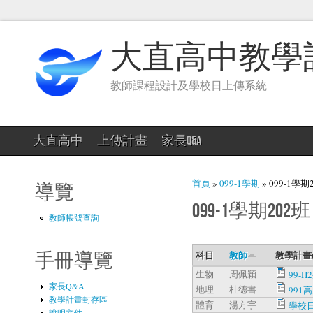
大直高中教學
教師課程設計及學校日上傳系統
大直高中
上傳計畫
家長Q&A
您在這裡
首頁
»
099-1學期
» 099-1學期
導覽
099-1學期202班
教師帳號查詢
科目
教師
教學計畫
手冊導覽
生物
周佩穎
99-
家長Q&A
地理
杜德書
991
教學計畫封存區
體育
湯方宇
學校日
說明文件