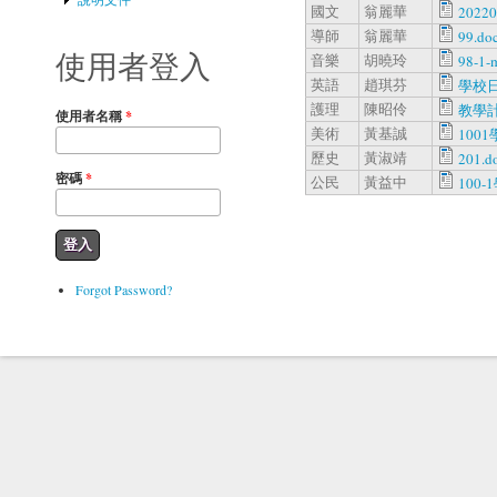
國文
翁麗華
2022
導師
翁麗華
99.do
使用者登入
音樂
胡曉玲
98-1-
英語
趙琪芬
學校日
護理
陳昭伶
教學計
使用者名稱
*
美術
黃基誠
1001
歷史
黃淑靖
201.d
密碼
*
公民
黃益中
100
Forgot Password?