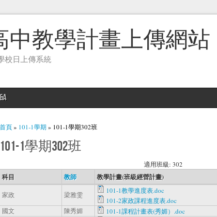
高中教學計畫上傳網站
學校日上傳系統
&A
您在這裡
首頁
»
101-1學期
» 101-1學期302班
101-1學期302班
適用班級: 302
科目
教師
教學計畫(班級經營計畫)
101-1教學進度表.doc
家政
梁雅雯
101-2家政課程進度表.doc
國文
陳秀媚
101-1課程計畫表(秀媚）.doc