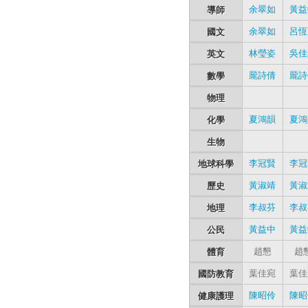
導師
余翠如
黃益
國文
余翠如
呂恆
英文
林瑩姿
吳佳
數學
龎詩倩
龎詩
物理
化學
夏鴻韻
夏鴻
生物
地球科學
李冠賢
李冠
歷史
黃淑靖
黃淑
地理
李叔芬
李叔
公民
黃益中
黃益
體育
趙懇
趙
國防教育
葉佳宛
葉佳
健康護理
陳昭伶
陳昭