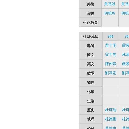
美術
黃基誠
黃基
音樂
胡曉玲
胡曉
生命教育
科目\班級
301
30
導師
翁于雯
嚴
國文
翁于雯
林
英文
陳仲恭
嚴
數學
劉澤宏
劉
物理
化學
生物
歷史
杜可瑜
杜
地理
杜德書
杜
公民
黃益中
黃