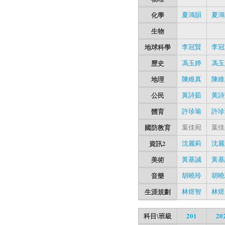
化學
夏鴻韻
夏鴻
生物
地球科學
李冠賢
李冠
歷史
馮玉婷
馮玉
地理
陳維真
陳維
公民
黃詩茹
黃詩
體育
許珍瑜
許珍
國防教育
葉佳宛
葉佳
資訊2
沈麗莉
沈麗
美術
黃基誠
黃基
音樂
胡曉玲
胡曉
生涯規劃
林煜智
林煜
科目\班級
201
20