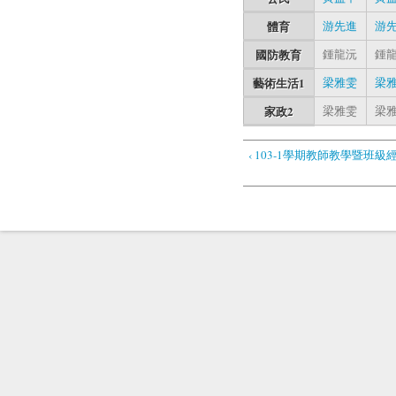
體育
游先進
游
國防教育
鍾龍沅
鍾
藝術生活1
梁雅雯
梁
家政2
梁雅雯
梁
‹ 103-1學期教師教學暨班級