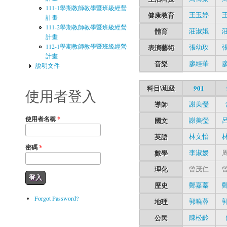
111-1學期教師教學暨班級經營
健康教育
王玉婷
計畫
111-2學期教師教學暨班級經營
體育
莊淑娥
計畫
112-1學期教師教學暨班級經營
表演藝術
張幼玫
計畫
音樂
廖經華
說明文件
科目\班級
901
使用者登入
導師
謝美瑩
使用者名稱
*
國文
謝美瑩
英語
林文怡
密碼
*
數學
李淑媛
理化
曾茂仁
歷史
鄭嘉蓁
Forgot Password?
地理
郭曉蓉
公民
陳松齡