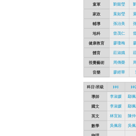
童軍
劉懿瑩
家政
葉如瑩
輔導
孫治美
地科
曾茂仁
健康教育
廖瓊梅
體育
莊淑娥
視覺藝術
周傳榮
音樂
廖經華
科目\班級
101
10
導師
李淑媛
鄢佩
國文
李淑媛
鄢佩
英文
林宜如
陳仲
數學
吳佩容
吳佩
物理