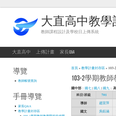
大直高中教學
教師課程設計及學校日上傳系統
大直高中
上傳計畫
家長Q&A
您在這裡
首頁
»
教學計畫封存區
» 10
導覽
103-2學期
教師帳號查詢
國中部
：
國七
|
國八
|
國九
::
科目\班級
701
手冊導覽
導師
趙宜萍
家長Q&A
教學計畫封存區
國文
吳鈺涵
099-1學期教師教學暨班級經營